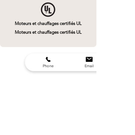
Moteurs et chauffages certifiés UL
Moteurs et chauffages certifiés UL
Phone
Email
Notre Vision
Chaque baignoire que nous concevons
témoigne de notre engagement envers
l'excellence et reflète notre profonde
compréhension des désirs du consommateur
moderne en matière de confort, d'esthétique et
de fonctionnalité.