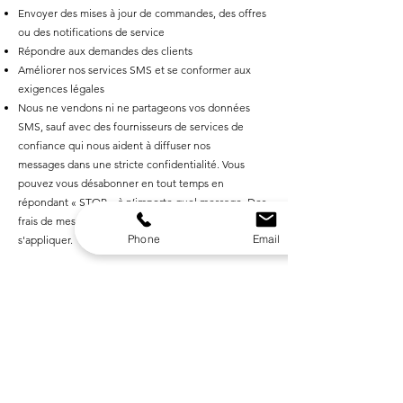
Envoyer des mises à jour de commandes, des offres
ou des notifications de service
Répondre aux demandes des clients
Améliorer nos services SMS et se conformer aux
exigences légales
Nous ne vendons ni ne partageons vos données
SMS, sauf avec des fournisseurs de services de
confiance qui nous aident à diffuser nos
messages dans une stricte confidentialité. Vous
pouvez vous désabonner en tout temps en
répondant « STOP » à n’importe quel message. Des
frais de messagerie et de données peuvent
Phone
Email
s'appliquer.
Notre service SMS n'est pas destiné aux personnes
de moins de 13 ans. Si nous apprenons que nous
avons recueilli des données d'un mineur, nous
prendrons les mesures appropriées pour les
supprimer.
Pour toute question concernant nos pratiques SMS,