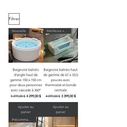
Filtrer
Nouvelle
Meilleure vente
Baignoire balnéo
Baignoire balnéo haut
d'angle haut de
de gamme de 67 x 33,5
gamme 150 x 150 cm
pouces avec
pour deux personnes
thermostat et bonde
avec cascade à 360°
centrale
Prix original
Prix promotionnel
Prix original
Prix promotionnel
5 299,00 $
4 299,00 $
4 099,00 $
3 399,00 $
Ajouter au
Ajouter au
panier
panier
Précommande · Expédition le 10/03