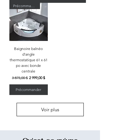
Précommande · Expédition le 3 septembre
Baignoire balnéo
d'angle
thermostatique 61 x 61
po avec bonde
centrale
Prix original
Prix promotionnel
3 875,00 $
2 999,00 $
Précommander
Voir plus