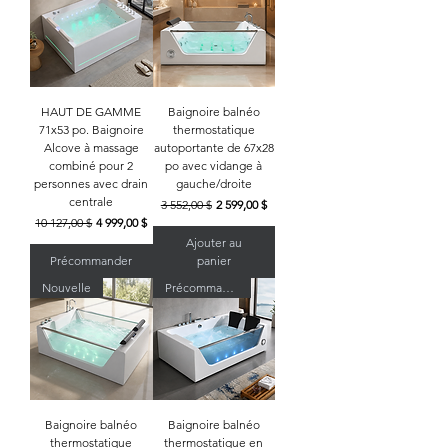
HAUT DE GAMME
Baignoire balnéo
71x53 po. Baignoire
thermostatique
Alcove à massage
autoportante de 67x28
combiné pour 2
po avec vidange à
personnes avec drain
gauche/droite
centrale
Prix original
Prix promotionnel
3 552,00 $
2 599,00 $
Prix original
Prix promotionnel
10 127,00 $
4 999,00 $
Ajouter au
Précommander
panier
Nouvelle
Précommande · Expédition le 3 septembre
Baignoire balnéo
Baignoire balnéo
thermostatique
thermostatique en