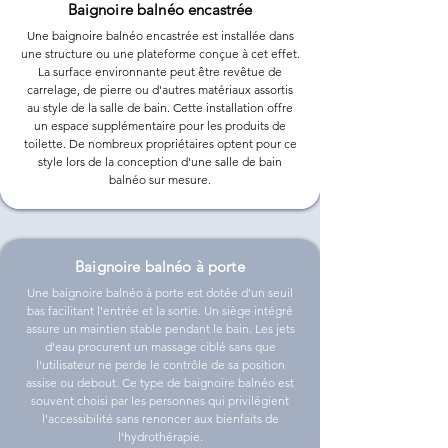
Baignoire balnéo encastrée
Une baignoire balnéo encastrée est installée dans
une structure ou une plateforme conçue à cet effet.
La surface environnante peut être revêtue de
carrelage, de pierre ou d'autres matériaux assortis
au style de la salle de bain. Cette installation offre
un espace supplémentaire pour les produits de
toilette. De nombreux propriétaires optent pour ce
style lors de la conception d'une salle de bain
balnéo sur mesure.
Baignoire balnéo à porte
Une baignoire balnéo à porte est dotée d'un seuil
bas facilitant l'entrée et la sortie. Un siège intégré
assure un maintien stable pendant le bain. Les jets
d'eau procurent un massage ciblé sans que
l'utilisateur ne perde le contrôle de sa position
assise ou debout. Ce type de baignoire balnéo est
souvent choisi par les personnes qui privilégient
l'accessibilité sans renoncer aux bienfaits de
l'hydrothérapie.