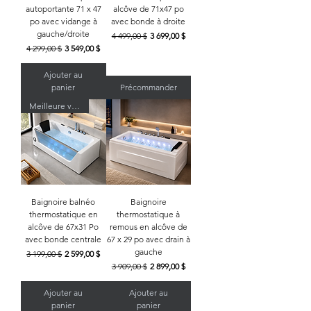
autoportante 71 x 47
alcôve de 71x47 po
po avec vidange à
avec bonde à droite
gauche/droite
Prix original
Prix promotionnel
4 499,00 $
3 699,00 $
Prix original
Prix promotionnel
4 299,00 $
3 549,00 $
Ajouter au
panier
Précommander
Meilleure vente
Baignoire balnéo
Baignoire
thermostatique en
thermostatique à
alcôve de 67x31 Po
remous en alcôve de
avec bonde centrale
67 x 29 po avec drain à
gauche
Prix original
Prix promotionnel
3 199,00 $
2 599,00 $
Prix original
Prix promotionnel
3 909,00 $
2 899,00 $
Ajouter au
Ajouter au
panier
panier