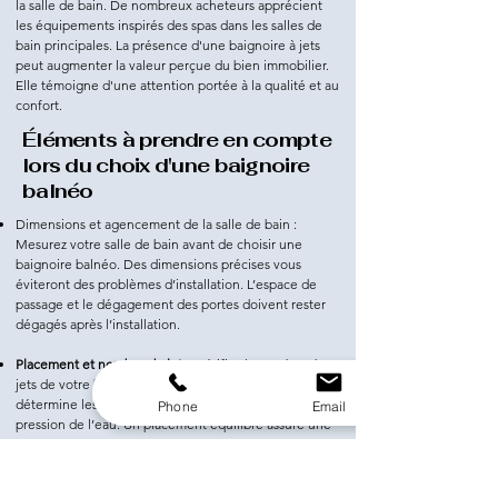
la salle de bain. De nombreux acheteurs apprécient
les équipements inspirés des spas dans les salles de
bain principales. La présence d'une baignoire à jets
peut augmenter la valeur perçue du bien immobilier.
Elle témoigne d'une attention portée à la qualité et au
confort.
Éléments à prendre en compte
lors du choix d'une baignoire
balnéo
Dimensions et agencement de la salle de bain :
Mesurez votre salle de bain avant de choisir une
baignoire balnéo. Des dimensions précises vous
éviteront des problèmes d’installation. L’espace de
passage et le dégagement des portes doivent rester
dégagés après l’installation.
Placement et nombre de jets :
Vérifiez le nombre de
jets de votre baignoire balnéo. Leur positionnement
détermine les groupes musculaires qui reçoivent la
Phone
Email
pression de l’eau. Un placement équilibré assure une
hydrothérapie plus efficace.
Puissance de la pompe et pression de l'eau :
La