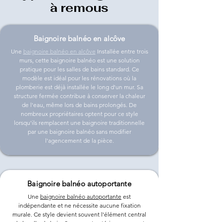
à remous
Baignoire balnéo en alcôve
Une
baignoire balnéo en alcôve
Installée entre trois
murs, cette baignoire balnéo est une solution
pratique pour les salles de bains standard. Ce
modèle est idéal pour les rénovations où la
plomberie est déjà installée le long d'un mur. Sa
structure fermée contribue à conserver la chaleur
de l'eau, même lors de bains prolongés. De
nombreux propriétaires optent pour ce style
lorsqu'ils remplacent une baignoire traditionnelle
par une baignoire balnéo sans modifier
l'agencement de la pièce.
Baignoire balnéo autoportante
Une
baignoire balnéo autoportante
est
indépendante et ne nécessite aucune fixation
murale. Ce style devient souvent l'élément central