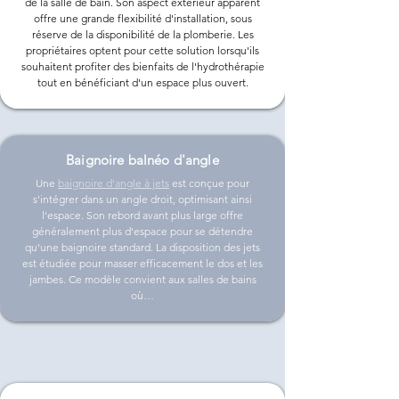
de la salle de bain. Son aspect extérieur apparent
offre une grande flexibilité d'installation, sous
réserve de la disponibilité de la plomberie. Les
propriétaires optent pour cette solution lorsqu'ils
souhaitent profiter des bienfaits de l'hydrothérapie
tout en bénéficiant d'un espace plus ouvert.
Baignoire balnéo d'angle
Une
baignoire d'angle à jets
est conçue pour
s'intégrer dans un angle droit, optimisant ainsi
l'espace. Son rebord avant plus large offre
généralement plus d'espace pour se détendre
qu'une baignoire standard. La disposition des jets
est étudiée pour masser efficacement le dos et les
jambes. Ce modèle convient aux salles de bains
où…