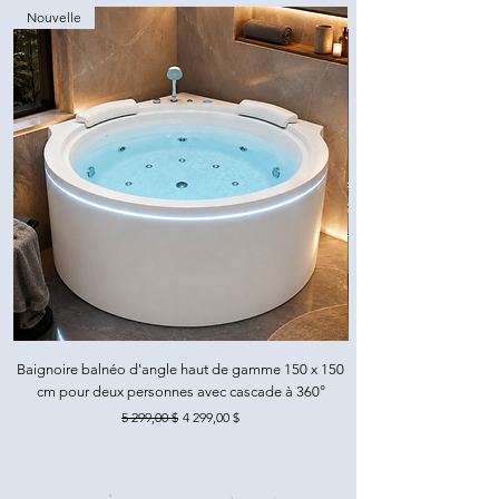
Nouvelle
Baignoire balnéo d'angle haut de gamme 150 x 150
cm pour deux personnes avec cascade à 360°
Prix original
Prix promotionnel
5 299,00 $
4 299,00 $