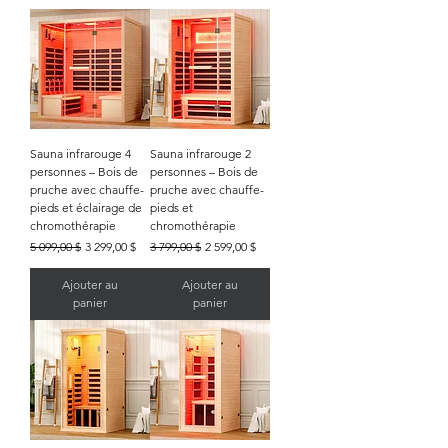
Sauna infrarouge 4
Sauna infrarouge 2
personnes – Bois de
personnes – Bois de
pruche avec chauffe-
pruche avec chauffe-
pieds et éclairage de
pieds et
chromothérapie
chromothérapie
Prix original
Prix promotionnel
Prix original
Prix promotionnel
5 099,00 $
3 299,00 $
3 799,00 $
2 599,00 $
Ajouter au
Ajouter au
panier
panier