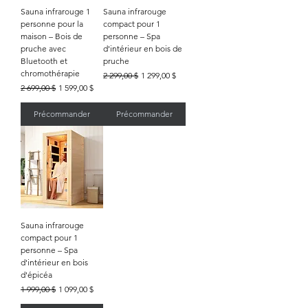
Sauna infrarouge 1
Sauna infrarouge
personne pour la
compact pour 1
maison – Bois de
personne – Spa
pruche avec
d'intérieur en bois de
Bluetooth et
pruche
chromothérapie
Prix original
Prix promotionnel
2 299,00 $
1 299,00 $
Prix original
Prix promotionnel
2 699,00 $
1 599,00 $
Précommander
Précommander
Sauna infrarouge
compact pour 1
personne – Spa
d'intérieur en bois
d'épicéa
Prix original
Prix promotionnel
1 999,00 $
1 099,00 $