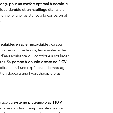
détendre en famille 
 conçu pour un confort optimal à domicile
.
Construction adaptée
Dimensions généra
ique durable et un habillage étanche en
Les matériaux résistan
tionnelle, une résistance à la corrosion et
performante garantis
r.
dans divers environn
Poids total
saisons.
Longueur du cord
d'alimentation
réglables en acier inoxydable
, ce spa
ulaires comme le dos, les épaules et les
Éclairage
 d'eau apaisante qui contribue à soulager
ires. Sa
pompe à double vitesse de 2 CV
Cascade
 offrant ainsi une expérience de massage
ation douce à une hydrothérapie plus
Ozonateur
Appuie-têtes
Isolation
 grâce au
système plug-and-play 110 V.
prise standard, remplissez-le d'eau et
Utilisation extérieu