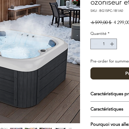
ozoniseur e
SKU : BG15PC-1B1A0
Prix orig
 6 599,00 $ 
4 299,0
Quantité
*
Pre-order for summer
P
Caractéristiques pr
Expérience professio
Caractéristiques
23 jets réglables en 
ciblé du dos, des ép
soulager les tensions
Type de produit
Pourquoi vous alle
longues journées.