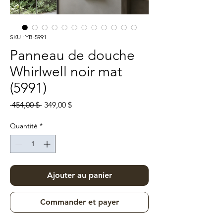
SKU : YB-5991
Panneau de douche
Whirlwell noir mat
(5991)
Prix original
Prix promotionnel
 454,00 $ 
349,00 $
Quantité
*
Ajouter au panier
Commander et payer