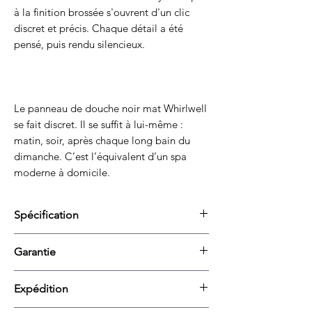
à la finition brossée s'ouvrent d'un clic
discret et précis. Chaque détail a été
pensé, puis rendu silencieux.
Le panneau de douche noir mat Whirlwell
se fait discret. Il se suffit à lui-même :
matin, soir, après chaque long bain du
dimanche. C’est l’équivalent d’un spa
moderne à domicile.
Spécification
Couleur / Finition
Noir mat
Garantie
Garantie constructeur limitée de
Dimensions
53 po × 12,6 po
2 ans
Expédition
couvrant les défauts de matériaux et de
générales
× 3,2 po
fabrication.
(1345× 300× 80