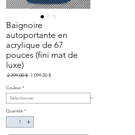
Baignoire
autoportante en
acrylique de 67
pouces (fini mat de
luxe)
Prix original
Prix promotionnel
 2 299,00 $ 
1 099,00 $
Couleur
*
Quantité
*