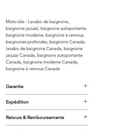
Mots-clés : Lavabo de baignoire,
baignoire jacuzzi, baignoire autoportante,
baignoire moderne, baignoire à remous,
baignoires profondes, baignoire Canada,
lavabo de baignoire Canada, baignoire
jacuzzi Canada, baignoire autoportante
Canada, baignoire moderne Canada,
baignoire à remous Canada
Garantie
Nos baignoires à remous sont couvertes par
Expédition
une garantie limitée du fabricant couvrant
les défauts de matériaux et de fabrication.
Nous offrons une livraison rapide, fiable et
La couverture peut varier selon le modèle et
Retours & Remboursements
abordable partout au Canada et aux États-
les composants (p. ex. moteurs, chauffe-
Unis. Profitez de la livraison terrestre
eau, etc.).
Les retours sont acceptés dans les 30 jours
gratuite en Ontario et au Québec, ainsi que